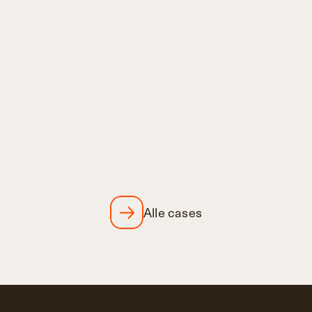
MOVING INTELLIGENCE
Eén websysteem; oneindig 
aantal platformen en websites
Alle cases